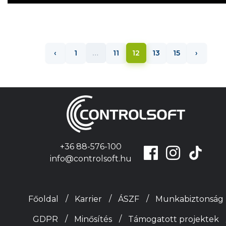
‹
1
…
11
12
13
15
›
+36 88-576-100
info@controlsoft.hu
Főoldal
Karrier
ÁSZF
Munkabiztonság
GDPR
Minősítés
Támogatott projektek