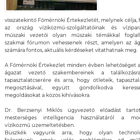
visszatekintő Főmérnöki Értekezletét, melynek célja,
az ország víziközmű-szolgáltatóinak és vízipar
műszaki vezetői olyan műszaki témákkal foglal
szakmai fórumon vehessenek részt, amelyen az ág
számára fontos, aktuális kérdéseket vitathatnak meg.
A Főmérnöki Értekezlet minden évben lehetőséget 
ágazat vezető szakembereinek a találkozásr
tapasztalatcserére és arra, hogy ötleteik, tapasztal
megosztásával, együtt gondolkodva keress
megoldásokat a közös kihívásokra.
Dr. Berzsenyi Miklós ügyvezető előadást tarto
mesterséges intelligencia használatáról a mo
víziközmű üzemeltetésben.
Büszkék vagyunk arra, hogy olyan technoló