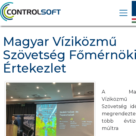
Magyar Víziközmű
Szövetség Főmérnök
Értekezlet
A Magy
Víziközmű
Szövetség id
megrendezte
több évtiz
múltra