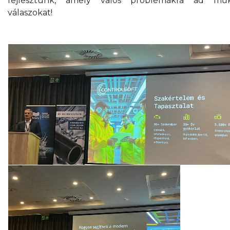
fejlesztünk, amely valós problémákra ad mű
válaszokat!