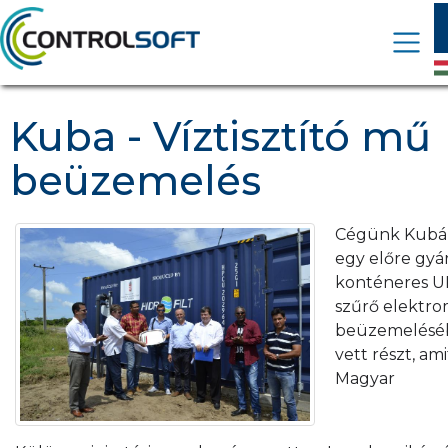
Kuba - Víztisztító mű
beüzemelés
Cégünk Kubá
egy előre gyá
konténeres U
szűrő elektr
beüzemelésé
vett részt, ami
Magyar