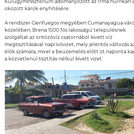
Külügyminisztérium adományozott az Irma hurrikán á
okozott károk enyhítésére.
A rendszer Cienfuegos megyében Cumanayagua váro
közelében, Brena 1500 fős lakosságú településnek
szolgáltat az öntözővíz csatornából kivett víz
megtisztításával napi ivóvizet, mely jelentős változás a
élők számára, mivel a beüzemelés előtt öt naponta k
a közvetlenül tisztítás nélkül kivett vizet.